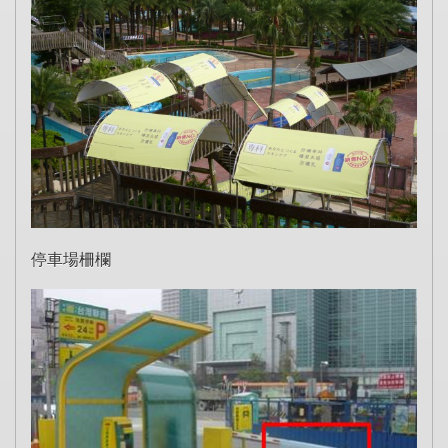
停車場柵欄