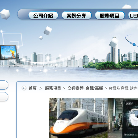
首頁
＞
服務項目
>
交通媒體~台鐵/高鐵
> 台鐵及高鐵 站