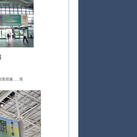
務
.......等