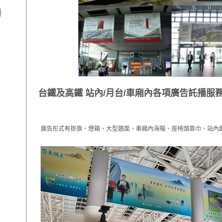
台鐵及高鐵 站內/月台/車廂內各項廣告託播服
廣告形式有掛旗、燈箱、大型牆面、車廂內海報、座椅頭靠巾、站內創意商展